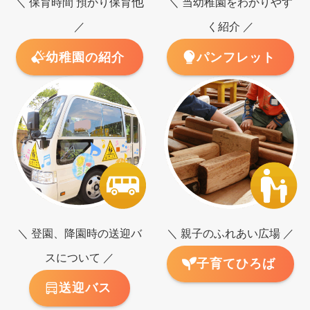
他
＼ 保育時間 預かり保育
＼ 当幼稚園をわかりやす
／
く紹介 ／
幼稚園の紹介
パンフレット
＼ 登園、降園時の送迎バ
＼ 親子のふれあい広場 ／
スについて ／
子育てひろば
送迎バス